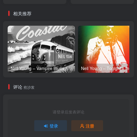
【24bit／96.0kHz】台湾区
【24bit／96.0kHz】台湾区
相关推荐
Neil Young – Vampire Blues (Live) – Single(054391239303)【24bit／96.0kHz】土耳其区
Neil Y
评论
抢沙发
请登录后发表评论
登录
注册