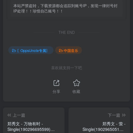
本站严禁盗转，下载资源都会追踪到账号IP，发现一律封号封
IP处理！！珍惜自己账号！！
THE END
〖OppsUnote专属〗
中国音乐
喜欢就支持一下吧
分享
收藏
上一篇
下一篇
郑秀文 - 万物有时 -
郑秀文 - 萤 -
Single(190296695599)
Single(190296505133)