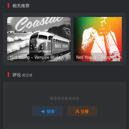
相关推荐
Neil Young – Vampire Blues (Live) – Single(054391239303)【24bit／96.0kHz】土耳其区
Neil Y
评论
抢沙发
请登录后发表评论
登录
注册