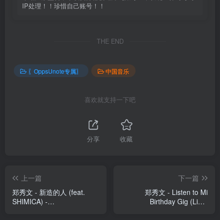
IP处理！！珍惜自己账号！！
THE END
〖OppsUnote专属〗
中国音乐
喜欢就支持一下吧
分享
收藏
上一篇
下一篇
郑秀文 - 新造的人 (feat.
郑秀文 - Listen to Mi
SHIMICA) -
Birthday Gig (Live)
Single(190296530760)
(190296252310)【24bit／
【24bit／96.0kHz】台湾区
48.0kHz】台湾区