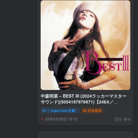
中森明菜 – BEST III (2024ラッカーマスター
サウンド)(5054197976971)【24bit／
96.0kHz】日本区
〖OppsUnote专属〗
日本音乐
25年9月29日 19:12
0
4