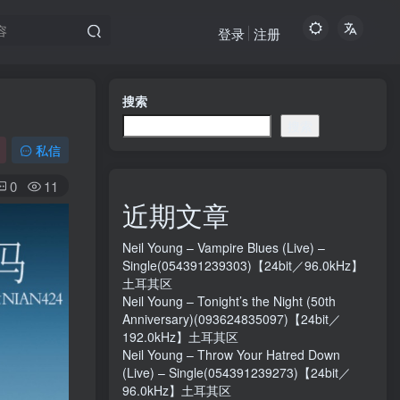
登录
注册
搜索
搜索
私信
0
11
近期文章
Neil Young – Vampire Blues (Live) –
Single(054391239303)【24bit／96.0kHz】
土耳其区
Neil Young – Tonight’s the Night (50th
Anniversary)(093624835097)【24bit／
192.0kHz】土耳其区
Neil Young – Throw Your Hatred Down
(Live) – Single(054391239273)【24bit／
96.0kHz】土耳其区