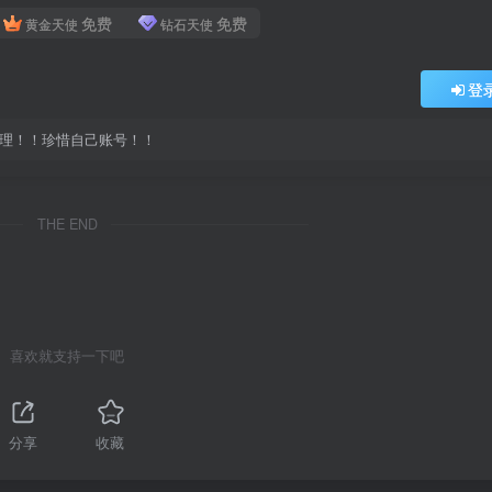
免费
免费
黄金天使
钻石天使
登
处理！！珍惜自己账号！！
THE END
喜欢就支持一下吧
分享
收藏