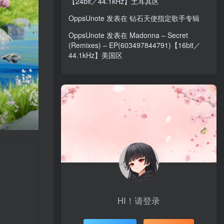
【24bit／44.1kHz】土耳其区
OppsUnote
发表在
钻石天使指定歌手专辑
OppsUnote
发表在
Madonna – Secret
(Remixes) – EP(603497844791)【16bit／
44.1kHz】美国区
HI！请登录