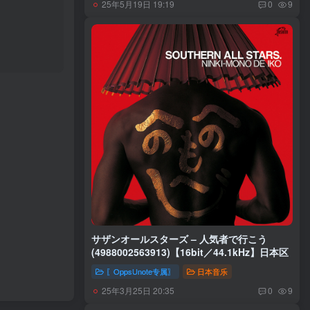
25年5月19日 19:19
0
9
サザンオールスターズ – 人気者で行こう
(4988002563913)【16bit／44.1kHz】日本区
〖OppsUnote专属〗
日本音乐
25年3月25日 20:35
0
9