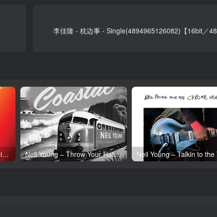
李佳隆 - 枕边事 - Single(4894965126082)【16bit／
Neil Young – Tonight’s the Night (50th Anniversary)(093624835097)【24bit／192.0kHz】土耳其区
Neil Young – Throw Your Hatred Down (Live) – Single(054391239273)【24bit／96.0kHz】土耳其区