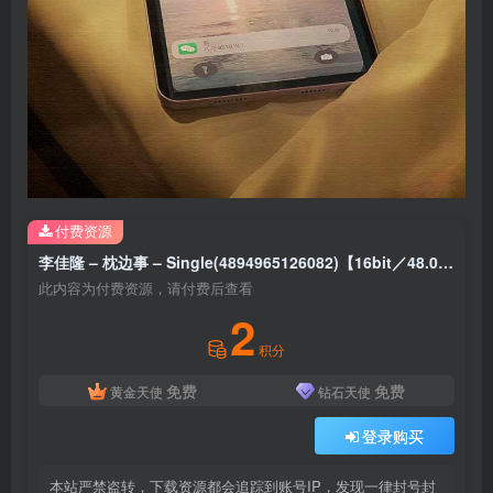
付费资源
李佳隆 – 枕边事 – Single(4894965126082)【16bit／48.0kHz】台湾区
此内容为付费资源，请付费后查看
2
积分
免费
免费
黄金天使
钻石天使
登录购买
本站严禁盗转，下载资源都会追踪到账号IP，发现一律封号封