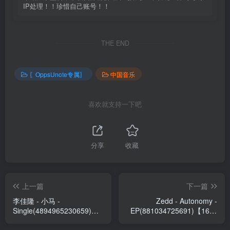
IP处理！！珍惜自己账号！！
THE END
〖OppsUnote专属〗
中国音乐
喜欢就支持一下吧
分享
收藏
上一篇
下一篇
李佳隆 - 小马 -
Zedd - Autonomy -
Single(4894965230659)
EP(881034725691)【16bit
【16bit／48.0kHz】台湾区
／44.1kHz】土耳其区