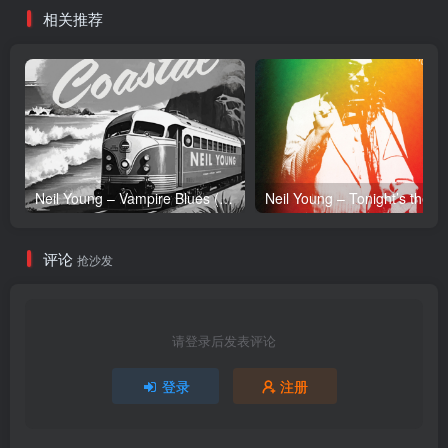
相关推荐
Neil Young – Vampire Blues (Live) – Single(054391239303)【24bit／96.0kHz】土耳其区
Neil Y
评论
抢沙发
请登录后发表评论
登录
注册