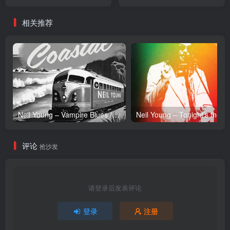
Anniversary) [2023
Single(5054197532573)
Remaster]Ⓔ(5054197493980)
【24bit／192.0kHz】美国区
相关推荐
【24bit／192.0kHz】美国区
Neil Young – Vampire Blues (Live) – Single(054391239303)【24bit／96.0kHz】土耳其区
Neil Y
评论
抢沙发
请登录后发表评论
登录
注册