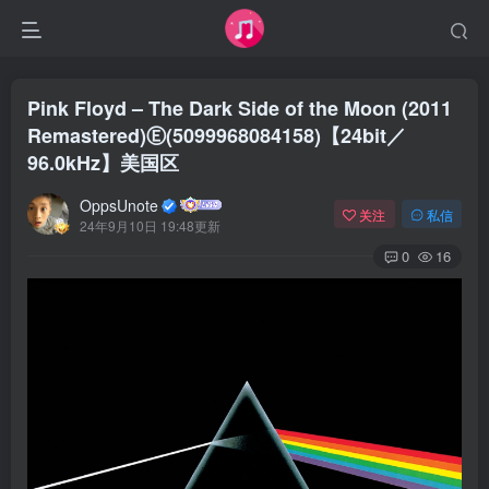
Pink Floyd – The Dark Side of the Moon (2011
Remastered)Ⓔ(5099968084158)【24bit／
96.0kHz】美国区
OppsUnote
关注
私信
24年9月10日 19:48更新
0
16