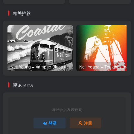
Remastered)Ⓔ(5099968084158)
【24bit／192.0kHz】美国区
【24bit／96.0kHz】美国区
相关推荐
Neil Young – Vampire Blues (Live) – Single(054391239303)【24bit／96.0kHz】土耳其区
Neil Y
评论
抢沙发
请登录后发表评论
登录
注册