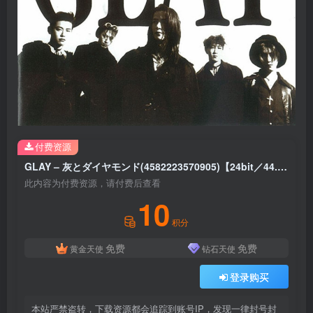
付费资源
GLAY – 灰とダイヤモンド(4582223570905)【24bit／44.1kHz】日本区
此内容为付费资源，请付费后查看
10
积分
免费
免费
黄金天使
钻石天使
登录购买
本站严禁盗转，下载资源都会追踪到账号IP，发现一律封号封