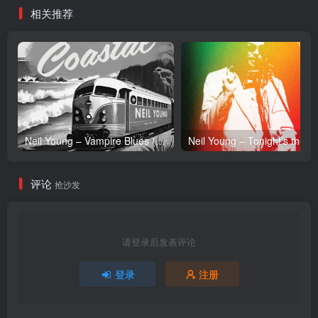
相关推荐
Neil Young – Vampire Blues (Live) – Single(054391239303)【24bit／96.0kHz】土耳其区
Neil Y
评论
抢沙发
请登录后发表评论
登录
注册