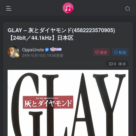
GLAY – 灰とダイヤモンド(4582223570905)
【24bit／44.1kHz】日本区
OppsUnote
关注
私信
24年10月10日 19:56更新
0
8