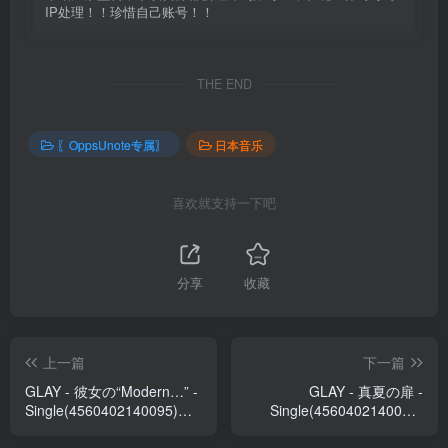
IP处理！！珍惜自己账号！！
THE END
〖OppsUnote专属〗
日本音乐
喜欢就支持一下吧
分享
收藏
上一篇
下一篇
GLAY - 彼女の“Modern…” -
GLAY - 真夏の扉 -
Single(4560402140095)
Single(4560402140088)
【16bit／44.1kHz】日本区
【16bit／44.1kHz】日本区