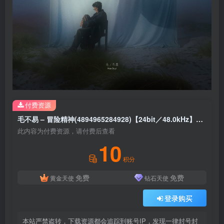
付费资源
毛不易 – 冒险精神(4894965284928)【24bit／48.0kHz】香港区
此内容为付费资源，请付费后查看
10
积分
免费
免费
黄金天使
钻石天使
登录购买
本站严禁盗转，下载资源都会追踪到账号IP，发现一律封号封