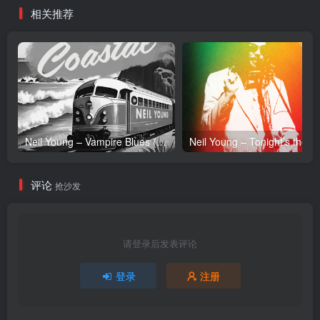
相关推荐
Neil Young – Vampire Blues (Live) – Single(054391239303)【24bit／96.0kHz】土耳其区
Neil Y
评论
抢沙发
请登录后发表评论
登录
注册