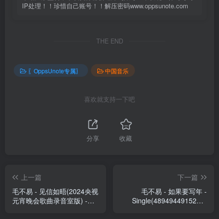
IP处理！！珍惜自己账号！！解压密码www.oppsunote.com
THE END
〖OppsUnote专属〗
中国音乐
喜欢就支持一下吧
分享
收藏
上一篇
下一篇
毛不易 - 见信如晤(2024央视
毛不易 - 如果要写年 -
元宵晚会歌曲录音室版) -
Single(4894944915225)
Single(6923672237250)
【16bit／44.1kHz】香港区
【24bit／48.0kHz】香港区