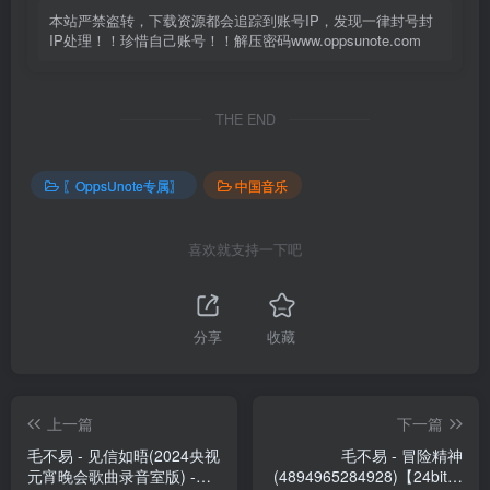
本站严禁盗转，下载资源都会追踪到账号IP，发现一律封号封
IP处理！！珍惜自己账号！！解压密码www.oppsunote.com
THE END
〖OppsUnote专属〗
中国音乐
喜欢就支持一下吧
分享
收藏
上一篇
下一篇
毛不易 - 见信如晤(2024央视
毛不易 - 冒险精神
元宵晚会歌曲录音室版) -
(4894965284928)【24bit／