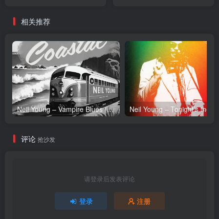
Single(6923672205259)
48.0kHz】香港区
【24bit／48.0kHz】香港区
相关推荐
Neil Young – Vampire Blues (Live) – Single(054391239303)【24bit／96.0kHz】土耳其区
Neil Y
评论
抢沙发
请登录后发表评论
登录
注册