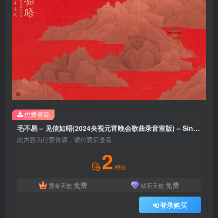
付费资源
毛不易 – 见信如晤(2024央视元宵晚会歌曲录音室版) – Single(6923672237250)【24bit／48.0kHz】香港区
此内容为付费资源，请付费后查看
2
积分
免费
免费
黄金天使
钻石天使
登录购买